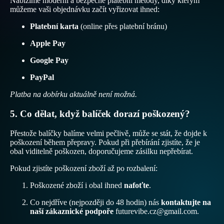
Nabízíme moderní a bezpečné platební metody, díky kterým
můžeme vaši objednávku začít vyřizovat ihned:
Platební karta
(online přes platební bránu)
Apple Pay
Google Pay
PayPal
Platba na dobírku aktuálně není možná.
5. Co dělat, když balíček dorazí poškozený?
Přestože balíčky balíme velmi pečlivě, může se stát, že dojde k
poškození během přepravy. Pokud při přebírání zjistíte, že je
obal viditelně poškozen, doporučujeme zásilku nepřebírat.
Pokud zjistíte poškození zboží až po rozbalení:
Poškozené zboží i obal ihned
nafoťte
.
Zásady ochrany osobních údajů
Zásady vrácení peněz
Co nejdříve (nejpozději do 48 hodin) nás
kontaktujte na
naší zákaznické podpoře
futurevibe.cz@gmail.com.
Podmínky služby