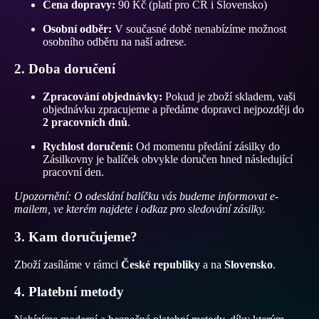
Cena dopravy:
90 Kč (platí pro ČR i Slovensko)
Osobní odběr:
V současné době nenabízíme možnost
osobního odběru na naší adrese.
2. Doba doručení
Zpracování objednávky:
Pokud je zboží skladem, vaši
objednávku zpracujeme a předáme dopravci nejpozději do
2 pracovních dnů
.
Rychlost doručení:
Od momentu předání zásilky do
Zásilkovny je balíček obvykle doručen hned následující
pracovní den.
Upozornění: O odeslání balíčku vás budeme informovat e-
mailem, ve kterém najdete i odkaz pro sledování zásilky.
3. Kam doručujeme?
Zboží zasíláme v rámci
České republiky
a na
Slovensko
.
4. Platební metody