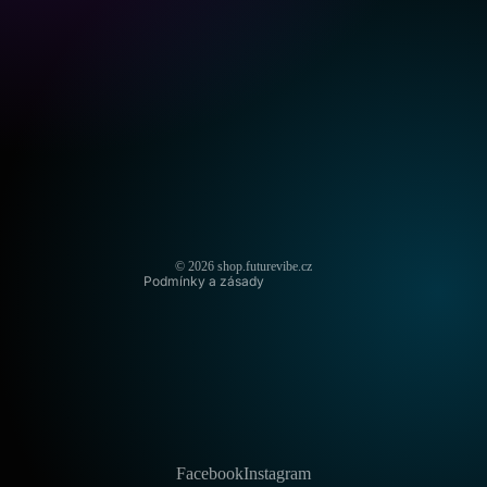
Zásady ochrany osobních údajů
Zásady vrácení peněz
Podmínky služby
Kontaktní údaje
Zásady pro doručování
© 2026
shop.futurevibe.cz
Podmínky a zásady
Facebook
Instagram