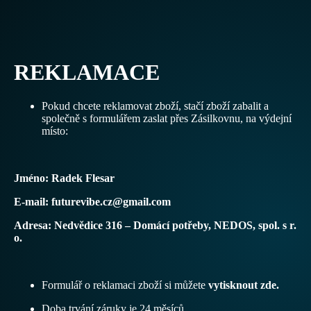
REKLAMACE
Pokud chcete reklamovat zboží,
stačí zboží zabalit a
společně s formulářem zaslat přes Zásilkovnu, na výdejní
místo:
Jméno: Radek Flesar
E-mail: futurevibe.cz@gmail.com
Adresa: Nedvědice 316 – Domácí potřeby, NEDOS, spol. s r.
o.
Formulář o reklamaci zboží si můžete
vytisknout zde.
Zásady ochrany osobních údajů
Zásady vrácení peněz
Doba trvání záruky je 24 měsíců.