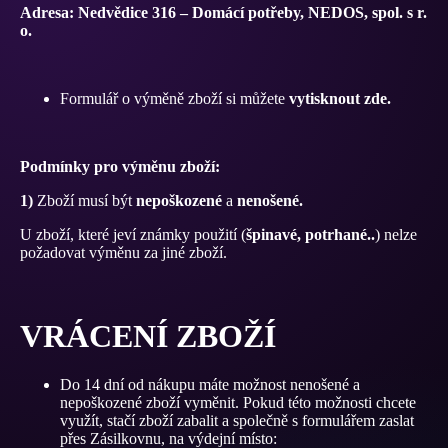
Adresa: Nedvědice 316 – Domácí potřeby, NEDOS, spol. s r.
o.
Formulář o výměně zboží si můžete
vytisknout zde.
Podmínky pro výměnu zboží:
1)
Zboží musí být
nepoškozené
a
nenošené.
U zboží, které jeví známky použití (
špinavé, potrhané..
) nelze
požadovat výměnu za jiné zboží.
VRÁCENÍ ZBOŽÍ
Do 14 dní od nákupu máte možnost nenošené a
nepoškozené zboží vyměnit. Pokud této možnosti chcete
využít, stačí zboží zabalit a společně s formulářem zaslat
přes Zásilkovnu, na výdejní místo: